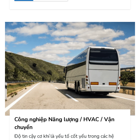
kiểm soát giúp cho các máy sàng lựa, vận chuyển và
sàng lọc trong việc xử lý các loại thực phẩm trở nên
hiệu quả và đáng tin cậy. Thiết bị quay thường được
trang bị hệ thống truyền động dây đai hoặc xích, nơi
các giải pháp căng của ROSTA đảm bảo độ tin cậy.
Hãy khám phá loạt giải pháp của chúng tôi dành cho
ngành công nghiệp này!
Công nghiệp Năng lượng / HVAC / Vận
chuyển
Độ tin cậy cơ khí là yếu tố cốt yếu trong các hệ