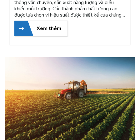
thống vận chuyển, sản xuất năng lượng và điều
khiển môi trường. Các thành phần chất lượng cao
được lựa chọn vì hiệu suất được thiết kế của chúng
và giúp đóng góp vào hiệu quả và an toàn. Trong
lĩnh vực vận chuyển, các phương tiện như xe cộ, tàu
Xem thêm
hỏa, máy bay và xe tải đòi hỏi các bộ phận chất
lượng cao để đảm bảo hoạt động an toàn và đáng
tin cậy. Trong sản xuất năng lượng, từ nhà máy điện
hạt nhân, nhiệt điện, đến các nguồn năng lượng tái
tạo như điện gió và điện mặt trời, sự đáng tin cậy cơ
khí là quan trọng để duy trì việc cung cấp điện liên
tục và ổn định. Trong hệ thống HVAC (Hệ thống
điều hòa không khí, thông gió và điều khiển nhiệt
độ), các thiết bị và bộ phận chất lượng cao giúp điều
chỉnh môi trường nhiệt độ và đảm bảo sự thoải mái
và hiệu quả năng lượng trong các tòa nhà và không
gian làm việc. Việc sử dụng các thành phần chất
lượng cao được thiết kế đặc biệt trong các ngành
công nghiệp này giúp tối ưu hóa hiệu suất và an
toàn, đồng thời giảm thiểu rủi ro sự cố và thời gian
không hoạt động không mong muốn. Các giải pháp
căng của ROSTA giúp đảm bảo các thiết bị sử dụng