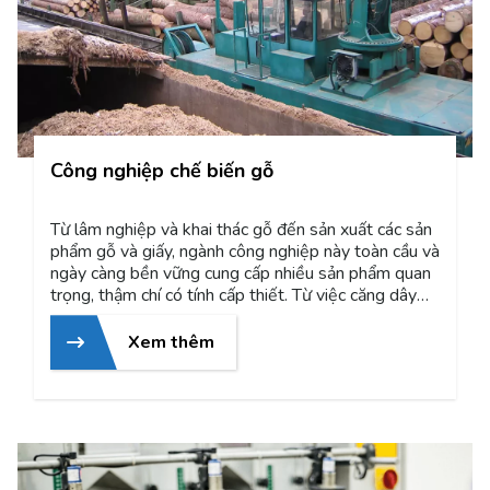
Công nghiệp chế biến gỗ
Từ lâm nghiệp và khai thác gỗ đến sản xuất các sản
phẩm gỗ và giấy, ngành công nghiệp này toàn cầu và
ngày càng bền vững cung cấp nhiều sản phẩm quan
trọng, thậm chí có tính cấp thiết. Từ việc căng dây
xích trong các công cụ lâm nghiệp và khai thác gỗ,
đến việc vận chuyển gỗ và sàng lọc cỏ gỗ, hiệu suất
Xem thêm
của công nghệ sản phẩm của ROSTA giúp đảm bảo
tối đa năng suất và độ tin cậy. Hãy khám phá loạt
giải pháp của chúng tôi dành cho ngành công nghiệp!